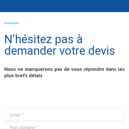
N’hésitez pas à
demander votre devis
Nous ne manquerons pas de vous répondre dans les
plus brefs délais
E
V
R
m
i
G
a
l
P
P
i
l
D
a