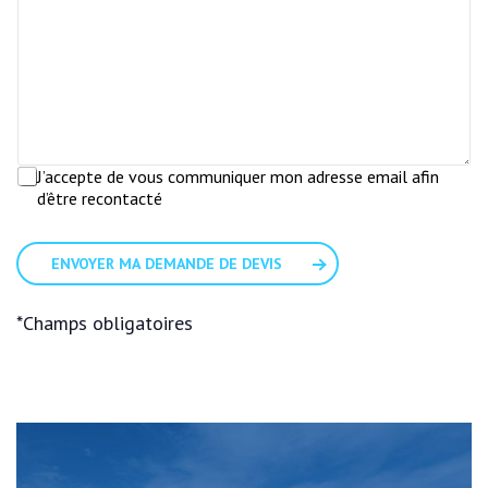
*
o
o
i
n
a
n
n
n
e
g
*
s
a
*
e
e
t
n
i
c
o
m
n
*
*
A
J’accepte de vous communiquer mon adresse email afin
c
d’être recontacté
*
c
o
r
ENVOYER MA DEMANDE DE DEVIS
d
R
G
*Champs obligatoires
P
D
*